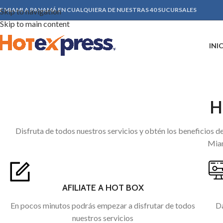
E MIAMI A PANAMÁ EN CUALQUIERA DE NUESTRAS 40 SUCURSALES
Skip to navigation
Skip to main content
INI
H
Disfruta de todos nuestros servicios y obtén los beneficios d
Miam
AFILIATE A HOT BOX
En pocos minutos podrás empezar a disfrutar de todos
Da
nuestros servicios