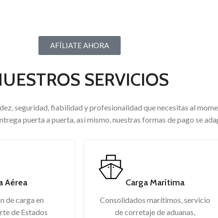
A TODO EL INTERIOR DEL 
AFÍLIATE AHORA
UESTROS SERVICIOS
idez, seguridad, fiabilidad y profesionalidad que necesitas al mom
trega puerta a puerta, así mismo, nuestras formas de pago se adap
a Aérea
Carga Marítima
n de carga en
Consolidados marítimos, servicio
arte de Estados
de corretaje de aduanas,