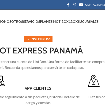
CONTACTO
PR
CIO
NOSOTROS
SERVICIOS
PLANES HOT BOX
1BOX
SUCURSALES
BIENVENIDOS!
OT EXPRESS PANAMÁ
e tener una cuenta de HotBox. Una forma de facilitarte tus compras 
i. Recuerda que estamos para servirte en cada paso.
APP CLIENTES
le seguimiento a tus paquetes, historial, detalle de
Haz tus co
cargo y cuentas