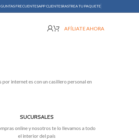
EGUNTAS FRECUENTES
APP CLIENTES
RASTREA TU PAQUETE
AFÍLIATE AHORA
por internet es con un casillero personal en
SUCURSALES
mpras online y nosotros te lo llevamos a todo
el interior del país