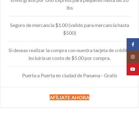
lbs
Seguro de mercancia $1.00 (valido para mercancía hasta
$500)
Face
Si deseas realizar la compra con nuestra tarjeta de crédito
Insta
incluiría un costo de $5.00 por compra.
YouT
Puerta a Puerta en ciudad de Panama - Gratis
AFÍLIATE AHORA
OSOTROS TE LO