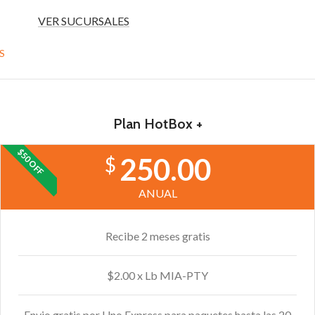
VER SUCURSALES
S
Plan HotBox +
$50 OFF
250.00
$
ANUAL
Recibe 2 meses gratis
$2.00 x Lb MIA-PTY
Envio gratis por Uno Express para paquetes hasta las 20