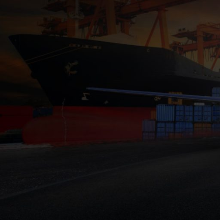
Encontrará nuestros planes Hot Box disponibles en nuestra página
VOLVER A LA TIENDA
Términos y Condiciones
|
Políticas
©Hot Express 