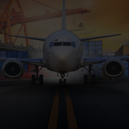
 "Tienda".
 de Privacidad
|
Políticas de Entrega
|
Políticas de Reembolso
|
Pol
Panamá | Moneda: USD ($) | Configurado por
WebZtudio.com