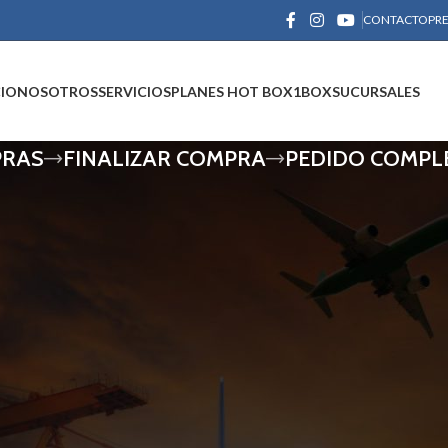
CONTACTO
PR
CIO
NOSOTROS
SERVICIOS
PLANES HOT BOX
1BOX
SUCURSALES
PRAS
FINALIZAR COMPRA
PEDIDO COMPL
to de